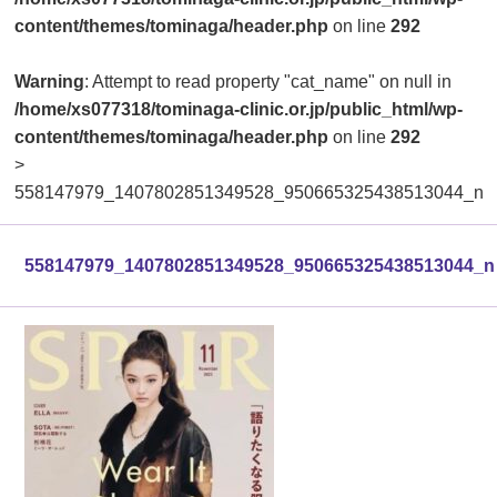
content/themes/tominaga/header.php
on line
292
Warning
: Attempt to read property "cat_name" on null in
/home/xs077318/tominaga-clinic.or.jp/public_html/wp-
content/themes/tominaga/header.php
on line
292
>
558147979_1407802851349528_950665325438513044_n
558147979_1407802851349528_950665325438513044_n