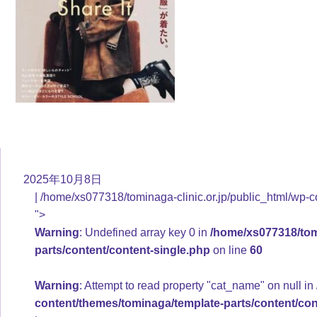
2025年10月8日
/home/xs077318/tominaga-clinic.or.jp/public_html/wp-c
">
Warning
: Undefined array key 0 in
/home/xs077318/tomi
parts/content/content-single.php
on line
60
Warning
: Attempt to read property "cat_name" on null in
content/themes/tominaga/template-parts/content/con