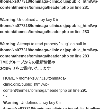
/home/xs077318/tominaga-clinic.or.jp/public_html/wp-
content/themes/tominaga/header.php
on line
281
Warning
: Undefined array key 0 in
/home/xs077318/tominaga-clinic.or.jp/public_html/wp-
content/themes/tominaga/header.php
on line
283
Warning
: Attempt to read property "slug" on null in
/home/xs077318/tominaga-clinic.or.jp/public_html/wp-
content/themes/tominaga/header.php
on line
283
TMCグループからの最新情報や
お知らせをご案内いたします
HOME
>
/home/xs077318/tominaga-
clinic.or.jp/public_html/wp-
content/themes/tominaga/header.php on line
291
">
Warning
: Undefined array key 0 in
/home/xs077318/tominaga-clinic.or.jp/public_html/wp-