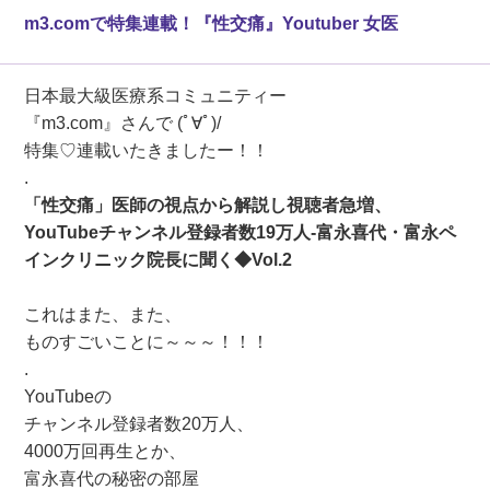
m3.comで特集連載！『性交痛』Youtuber 女医
日本最大級医療系コミュニティー
『
m3.com
』さんで (ﾟ∀ﾟ)/
特集♡連載いたきましたー！！
.
「性交痛」医師の視点から解説し視聴者急増、
YouTubeチャンネル登録者数19万人-富永喜代・富永ペ
インクリニック院長に聞く◆Vol.2
これはまた、また、
ものすごいことに～～～！！！
.
YouTubeの
チャンネル登録者数20万人、
4000万回再生とか、
富永喜代の秘密の部屋