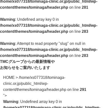
/home/xs077318/tominaga-clinic.or.jp/public_html/wp-
content/themes/tominaga/header.php
on line
281
Warning
: Undefined array key 0 in
/home/xs077318/tominaga-clinic.or.jp/public_html/wp-
content/themes/tominaga/header.php
on line
283
Warning
: Attempt to read property "slug" on null in
/home/xs077318/tominaga-clinic.or.jp/public_html/wp-
content/themes/tominaga/header.php
on line
283
TMCグループからの最新情報や
お知らせをご案内いたします
HOME
>
/home/xs077318/tominaga-
clinic.or.jp/public_html/wp-
content/themes/tominaga/header.php on line
291
">
Warning
: Undefined array key 0 in
/home/xs077318/tominaga-clinic.or.jp/public_html/wp-