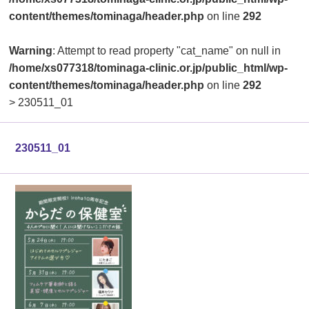
content/themes/tominaga/header.php
on line
292
Warning
: Attempt to read property "cat_name" on null in
/home/xs077318/tominaga-clinic.or.jp/public_html/wp-
content/themes/tominaga/header.php
on line
292
>
230511_01
230511_01