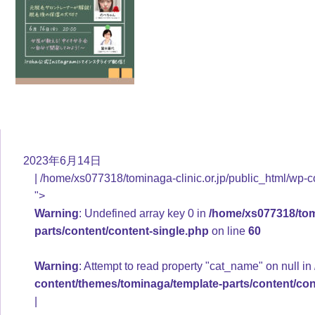
2023年6月14日
/home/xs077318/tominaga-clinic.or.jp/public_html/wp-c
">
Warning
: Undefined array key 0 in
/home/xs077318/tomi
parts/content/content-single.php
on line
60
Warning
: Attempt to read property "cat_name" on null in
content/themes/tominaga/template-parts/content/con