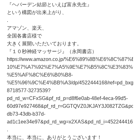
『ヘバーデン結節といえば富永先生』
という構図が出来上がり、
.
アマゾン、楽天、
全国各書店様で
大きく展開いただいております。
『１０秒神経マッサージ』（永岡書店）
https://www.amazon.co.jp/%E6%89%8B%E6%8C
10%E7%A7%92%E7%A5%9E%E7%B5%8C%E3%83%9E
%E5%AF%8C%E6%B0%B8-
%E5%96%9C%E4%BB%A3/dp/4522444168/ref=pd_bxgy_i
8718577-3273539?
pd_rd_w=CFxSG&pf_rd_p=d8f6e0ab-48ef-4eca-99d5-
60d97e927468&pf_rd_r=GGTQVZ0JKJAY3J082TZG&pd_rd_
db73-43db-b37d-
ad1c1ee34e97&pd_rd_wg=x2XAS&pd_rd_i=4522444168&
.
本当に、本当に、ありがとうございます！