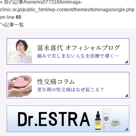
« 前の記事
/home/xs077318/tominaga-
clinic.or.jp/public_html/wp-content/themes/tominaga/single.php
on line
60
">
記事一覧