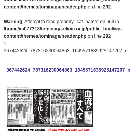
content/themes/tominaga/header.php
on line
292
Warning
: Attempt to read property "cat_name" on null in
/home/xs077318/tominaga-clinic.or.jp/public_html/wp-
content/themes/tominaga/header.php
on line
292
>
367442624_787316230064863_1645571635925147207_n
367442624_787316230064863_1645571635925147207_n