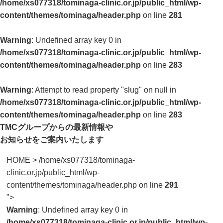
/home/xs077318/tominaga-clinic.or.jp/public_html/wp-
content/themes/tominaga/header.php
on line
281
Warning
: Undefined array key 0 in
/home/xs077318/tominaga-clinic.or.jp/public_html/wp-
content/themes/tominaga/header.php
on line
283
Warning
: Attempt to read property "slug" on null in
/home/xs077318/tominaga-clinic.or.jp/public_html/wp-
content/themes/tominaga/header.php
on line
283
TMCグループからの最新情報や
お知らせをご案内いたします
HOME
>
/home/xs077318/tominaga-
clinic.or.jp/public_html/wp-
content/themes/tominaga/header.php on line
291
">
Warning
: Undefined array key 0 in
/home/xs077318/tominaga-clinic.or.jp/public_html/wp-