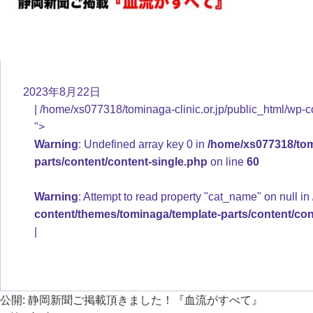
2023年8月22日
/home/xs077318/tominaga-clinic.or.jp/public_html/wp-c
">
Warning
: Undefined array key 0 in
/home/xs077318/tomi
parts/content/content-single.php
on line
60
Warning
: Attempt to read property "cat_name" on null in
content/themes/tominaga/template-parts/content/con
公開:
静岡新聞ご掲載頂きました！『血流がすべて』