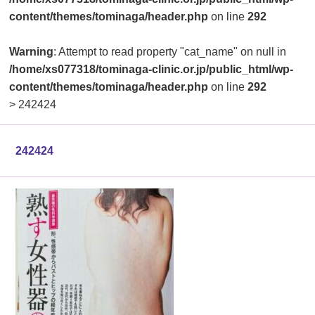
content/themes/tominaga/header.php
on line
292
Warning
: Attempt to read property "cat_name" on null in
/home/xs077318/tominaga-clinic.or.jp/public_html/wp-
content/themes/tominaga/header.php
on line
292
>
242424
242424