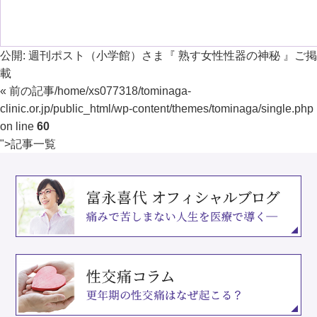
公開:
週刊ポスト（小学館）さま『 熟す女性性器の神秘 』ご掲
載
« 前の記事
/home/xs077318/tominaga-
clinic.or.jp/public_html/wp-content/themes/tominaga/single.php
on line
60
">
記事一覧