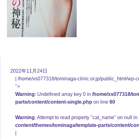
2022年11月24日
/home/xs077318/tominaga-clinic.or.jp/public_html/wp-c
">
Warning
: Undefined array key 0 in
/home/xs077318/tomi
parts/content/content-single.php
on line
60
Warning
: Attempt to read property "cat_name" on null in
content/themes/tominaga/template-parts/content/con