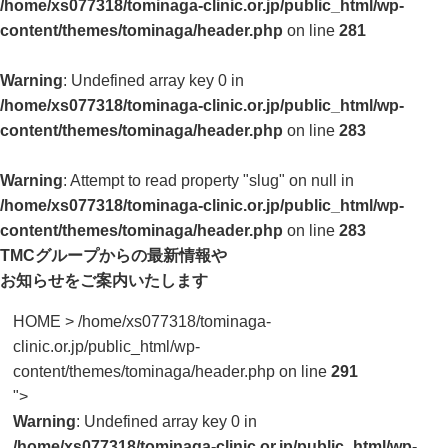
/home/xs077318/tominaga-clinic.or.jp/public_html/wp-
content/themes/tominaga/header.php
on line
281
Warning
: Undefined array key 0 in
/home/xs077318/tominaga-clinic.or.jp/public_html/wp-
content/themes/tominaga/header.php
on line
283
Warning
: Attempt to read property "slug" on null in
/home/xs077318/tominaga-clinic.or.jp/public_html/wp-
content/themes/tominaga/header.php
on line
283
TMCグループからの最新情報や
お知らせをご案内いたします
HOME
>
/home/xs077318/tominaga-
clinic.or.jp/public_html/wp-
content/themes/tominaga/header.php on line
291
">
Warning
: Undefined array key 0 in
/home/xs077318/tominaga-clinic.or.jp/public_html/wp-