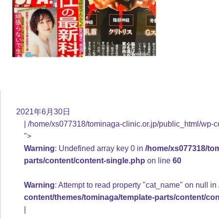
2021年6月30日
/home/xs077318/tominaga-clinic.or.jp/public_html/wp-c
">
Warning
: Undefined array key 0 in
/home/xs077318/tomi
parts/content/content-single.php
on line
60
Warning
: Attempt to read property "cat_name" on null in
content/themes/tominaga/template-parts/content/con