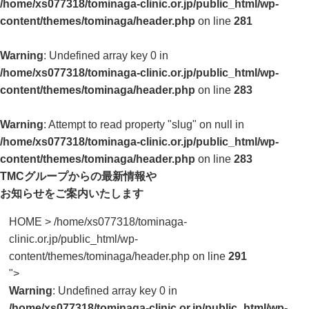
/home/xs077318/tominaga-clinic.or.jp/public_html/wp-
content/themes/tominaga/header.php
on line
281
Warning
: Undefined array key 0 in
/home/xs077318/tominaga-clinic.or.jp/public_html/wp-
content/themes/tominaga/header.php
on line
283
Warning
: Attempt to read property "slug" on null in
/home/xs077318/tominaga-clinic.or.jp/public_html/wp-
content/themes/tominaga/header.php
on line
283
TMCグループからの最新情報や
お知らせをご案内いたします
HOME
>
/home/xs077318/tominaga-
clinic.or.jp/public_html/wp-
content/themes/tominaga/header.php on line
291
">
Warning
: Undefined array key 0 in
/home/xs077318/tominaga-clinic.or.jp/public_html/wp-