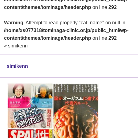
content/themes/tominaga/header.php
on line
292
Warning
: Attempt to read property "cat_name" on null in
/home/xs077318/tominaga-clinic.or.jp/public_html/wp-
content/themes/tominaga/header.php
on line
292
>
simikenn
simikenn