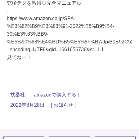
究極テクを習得♡完全マニュアル
.
https://www.amazon.co.jp/SPA-
%E3%82%B9%E3%83%91-2022%E5%B9%B4-
30%E3%83%BB9-
%E5%90%88%E4%BD%B5%E5%8F%B7/dp/B0B92C52NS/ref
_encoding=UTF8&qid=1661656736&sr=1-1
見てねー！
扶桑社
amazonで購入する
2022年8月28日
お知らせ