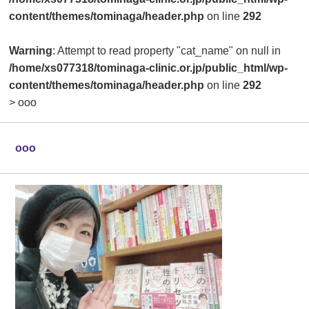
content/themes/tominaga/header.php
on line
292
Warning
: Attempt to read property "cat_name" on null in
/home/xs077318/tominaga-clinic.or.jp/public_html/wp-
content/themes/tominaga/header.php
on line
292
>
ooo
ooo