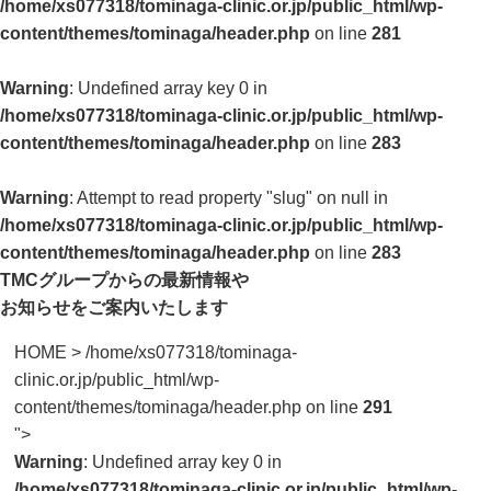
/home/xs077318/tominaga-clinic.or.jp/public_html/wp-
content/themes/tominaga/header.php
on line
281
Warning
: Undefined array key 0 in
/home/xs077318/tominaga-clinic.or.jp/public_html/wp-
content/themes/tominaga/header.php
on line
283
Warning
: Attempt to read property "slug" on null in
/home/xs077318/tominaga-clinic.or.jp/public_html/wp-
content/themes/tominaga/header.php
on line
283
TMCグループからの最新情報や
お知らせをご案内いたします
HOME
>
/home/xs077318/tominaga-
clinic.or.jp/public_html/wp-
content/themes/tominaga/header.php on line
291
">
Warning
: Undefined array key 0 in
/home/xs077318/tominaga-clinic.or.jp/public_html/wp-