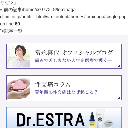
リセツ』
« 前の記事
/home/xs077318/tominaga-
clinic.or.jp/public_html/wp-content/themes/tominaga/single.php
on line
60
">
記事一覧