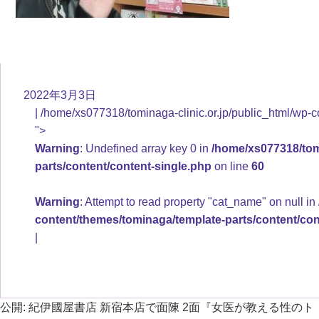
2022年3月3日
/home/xs077318/tominaga-clinic.or.jp/public_html/wp-c
">
Warning
: Undefined array key 0 in
/home/xs077318/tomi
parts/content/content-single.php
on line
60
Warning
: Attempt to read property "cat_name" on null in
content/themes/tominaga/template-parts/content/con
公開:
紀伊國屋書店 新宿本店で面陳 2面『女医が教える性のト