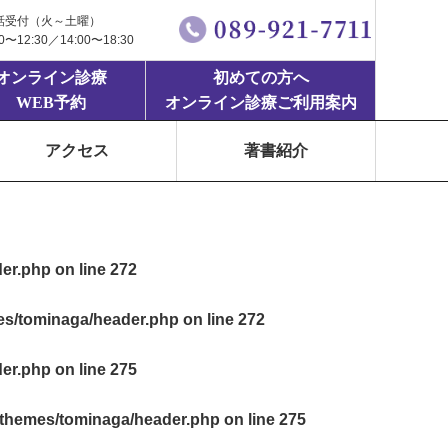
話受付（火～土曜）
00〜12:30／14:00〜18:30
オンライン診療
初めての方へ
WEB予約
オンライン診療ご利用案内
アクセス
著書紹介
der.php
on line
272
mes/tominaga/header.php
on line
272
der.php
on line
275
t/themes/tominaga/header.php
on line
275