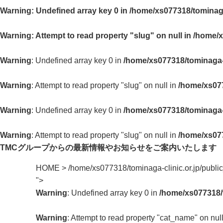
Warning
: Undefined array key 0 in
/home/xs077318/tominaga
Warning
: Attempt to read property "slug" on null in
/home/x
Warning
: Undefined array key 0 in
/home/xs077318/tominaga-c
Warning
: Attempt to read property "slug" on null in
/home/xs077
Warning
: Undefined array key 0 in
/home/xs077318/tominaga-c
Warning
: Attempt to read property "slug" on null in
/home/xs077
TMCグループからの最新情報や
お知らせをご案内いたします
HOME
>
/home/xs077318/tominaga-clinic.or.jp/publ
">
Warning
: Undefined array key 0 in
/home/xs077318/t
Warning
: Attempt to read property "cat_name" on nul