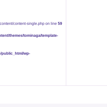
content/content-single.php on line
59
ntent/themes/tominaga/template-
p/public_html/wp-