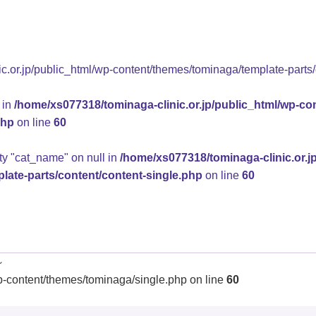
.or.jp/public_html/wp-content/themes/tominaga/template-parts/
 in
/home/xs077318/tominaga-clinic.or.jp/public_html/wp-co
php
on line
60
rty "cat_name" on null in
/home/xs077318/tominaga-clinic.or.j
late-parts/content/content-single.php
on line
60
～
p-content/themes/tominaga/single.php on line
60