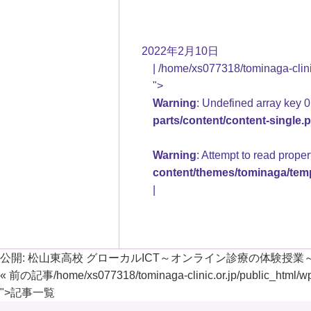
2022年2月10日
/home/xs077318/tominaga-clinic
">
Warning
: Undefined array key 0
parts/content/content-single.
Warning
: Attempt to read prope
content/themes/tominaga/temp
公開:
松山東高校 グローカルICT～オンライン診療の体験授業
« 前の記事
/home/xs077318/tominaga-clinic.or.jp/public_html/w
">
記事一覧