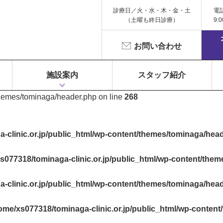
診療日／火・水・木・金・土
電
（土曜も終日診療）
9:
お問い合わせ
施設案内
スタッフ紹介
themes/tominaga/header.php on line
268
1F 富永ペインクリニック
2F 鍼灸院 Libra（リベラ）
3F Dr.Gym（メディカルフィットネス）
-clinic.or.jp/public_html/wp-content/themes/tominaga/hea
s077318/tominaga-clinic.or.jp/public_html/wp-content/the
-clinic.or.jp/public_html/wp-content/themes/tominaga/hea
ome/xs077318/tominaga-clinic.or.jp/public_html/wp-conten