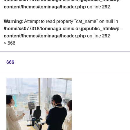
content/themes/tominaga/header.php
on line
292
Warning
: Attempt to read property "cat_name" on null in
/home/xs077318/tominaga-clinic.or.jp/public_html/wp-
content/themes/tominaga/header.php
on line
292
>
666
666