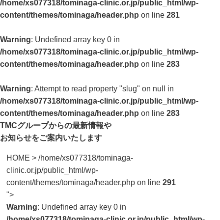
/home/xs077318/tominaga-clinic.or.jp/public_html/wp-
content/themes/tominaga/header.php
on line
281
Warning
: Undefined array key 0 in
/home/xs077318/tominaga-clinic.or.jp/public_html/wp-
content/themes/tominaga/header.php
on line
283
Warning
: Attempt to read property "slug" on null in
/home/xs077318/tominaga-clinic.or.jp/public_html/wp-
content/themes/tominaga/header.php
on line
283
TMCグループからの最新情報や
お知らせをご案内いたします
HOME
>
/home/xs077318/tominaga-
clinic.or.jp/public_html/wp-
content/themes/tominaga/header.php on line
291
">
Warning
: Undefined array key 0 in
/home/xs077318/tominaga-clinic.or.jp/public_html/wp-