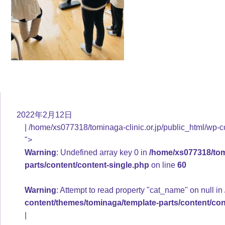
2022年2月12日
/home/xs077318/tominaga-clinic.or.jp/public_html/wp-c
">
Warning
: Undefined array key 0 in
/home/xs077318/tomi
parts/content/content-single.php
on line
60
Warning
: Attempt to read property "cat_name" on null in
content/themes/tominaga/template-parts/content/con