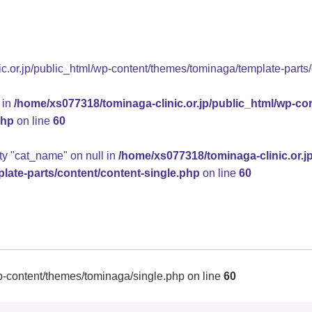
.or.jp/public_html/wp-content/themes/tominaga/template-parts/
 in
/home/xs077318/tominaga-clinic.or.jp/public_html/wp-co
php
on line
60
rty "cat_name" on null in
/home/xs077318/tominaga-clinic.or.j
late-parts/content/content-single.php
on line
60
p-content/themes/tominaga/single.php on line
60