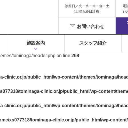
診療日／火・水・木・金・土
電
（土曜も終日診療）
9:
お問い合わせ
施設案内
スタッフ紹介
themes/tominaga/header.php on line
268
1F 富永ペインクリニック
2F 鍼灸院 Libra（リベラ）
3F Dr.Gym（メディカルフィットネス）
-clinic.or.jp/public_html/wp-content/themes/tominaga/hea
s077318/tominaga-clinic.or.jp/public_html/wp-content/the
-clinic.or.jp/public_html/wp-content/themes/tominaga/hea
ome/xs077318/tominaga-clinic.or.jp/public_html/wp-conten