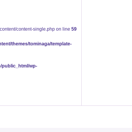
content/content-single.php on line
59
ntent/themes/tominaga/template-
p/public_html/wp-