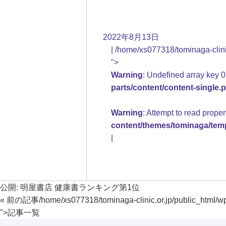
2022年8月13日
/home/xs077318/tominaga-clinic
">
Warning
: Undefined array key 0
parts/content/content-single.
Warning
: Attempt to read prope
content/themes/tominaga/temp
公開:
明屋書店 健康書ランキング第1位
« 前の記事
/home/xs077318/tominaga-clinic.or.jp/public_html/w
">
記事一覧