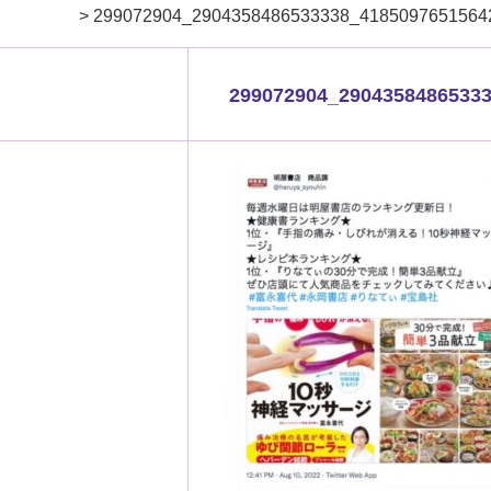
>
299072904_2904358486533338_4185097651564
299072904_2904358486533