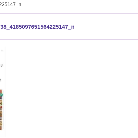
225147_n
338_4185097651564225147_n