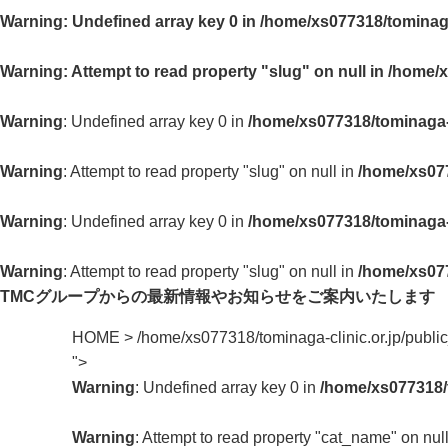
Warning
: Undefined array key 0 in
/home/xs077318/tominaga
Warning
: Attempt to read property "slug" on null in
/home/x
Warning
: Undefined array key 0 in
/home/xs077318/tominaga-c
Warning
: Attempt to read property "slug" on null in
/home/xs077
Warning
: Undefined array key 0 in
/home/xs077318/tominaga-c
Warning
: Attempt to read property "slug" on null in
/home/xs077
TMCグループからの最新情報や
お知らせをご案内いたします
HOME
>
/home/xs077318/tominaga-clinic.or.jp/publ
">
Warning
: Undefined array key 0 in
/home/xs077318/t
Warning
: Attempt to read property "cat_name" on nul