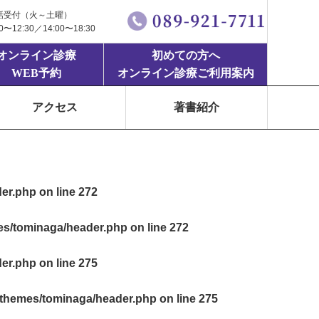
話受付（火～土曜）
00〜12:30／14:00〜18:30
オンライン診療
初めての方へ
WEB予約
オンライン診療ご利用案内
アクセス
著書紹介
der.php
on line
272
mes/tominaga/header.php
on line
272
der.php
on line
275
t/themes/tominaga/header.php
on line
275