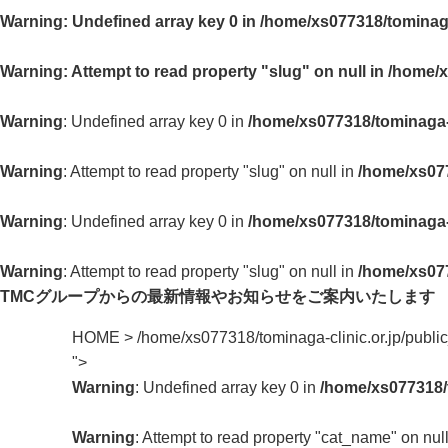
Warning
: Undefined array key 0 in
/home/xs077318/tominaga
Warning
: Attempt to read property "slug" on null in
/home/x
Warning
: Undefined array key 0 in
/home/xs077318/tominaga-c
Warning
: Attempt to read property "slug" on null in
/home/xs077
Warning
: Undefined array key 0 in
/home/xs077318/tominaga-c
Warning
: Attempt to read property "slug" on null in
/home/xs077
TMCグループからの最新情報や
お知らせをご案内いたします
HOME
>
/home/xs077318/tominaga-clinic.or.jp/publ
">
Warning
: Undefined array key 0 in
/home/xs077318/t
Warning
: Attempt to read property "cat_name" on nul