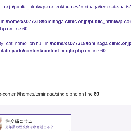
.or.jp/public_html/wp-content/themes/tominaga/template-parts/
 in
/home/xs077318/tominaga-clinic.or.jp/public_html/wp-co
php
on line
60
rty "cat_name" on null in
/home/xs077318/tominaga-clinic.or.j
late-parts/content/content-single.php
on line
60
p-content/themes/tominaga/single.php on line
60