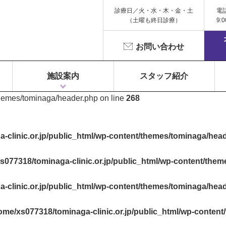
診療日／火・水・木・金・土
電
（土曜も終日診療）
9:
お問い合わせ
施設案内
スタッフ紹介
themes/tominaga/header.php on line
268
1F 富永ペインクリニック
2F 鍼灸院 Libra（リベラ）
3F Dr.Gym（メディカルフィットネス）
-clinic.or.jp/public_html/wp-content/themes/tominaga/hea
s077318/tominaga-clinic.or.jp/public_html/wp-content/the
-clinic.or.jp/public_html/wp-content/themes/tominaga/hea
ome/xs077318/tominaga-clinic.or.jp/public_html/wp-conten