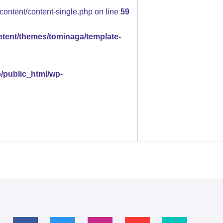
content/content-single.php on line
59
ntent/themes/tominaga/template-
p/public_html/wp-