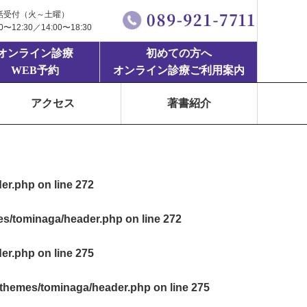
話受付（火～土曜）
00〜12:30／14:00〜18:30
オンライン診療
初めての方へ
WEB予約
オンライン診療ご利用案内
アクセス
著書紹介
der.php
on line
272
mes/tominaga/header.php
on line
272
der.php
on line
275
t/themes/tominaga/header.php
on line
275