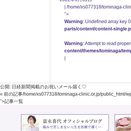
/home/xs077318/tominaga-clinic
">
Warning
: Undefined array key 0
parts/content/content-single.
Warning
: Attempt to read prope
content/themes/tominaga/temp
公開:
日経新聞掲載のお祝いメール届く♡
« 前の記事
/home/xs077318/tominaga-clinic.or.jp/public_html/w
">
記事一覧