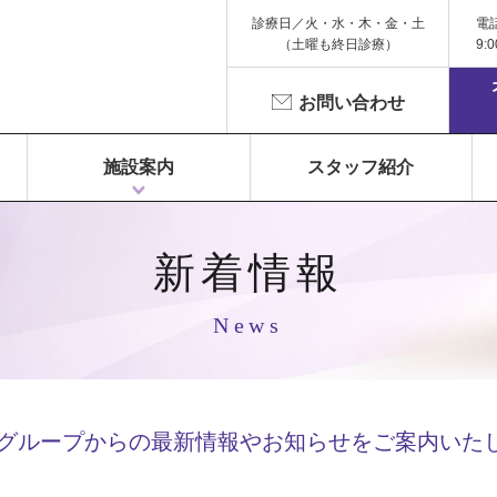
診療日／火・水・木・金・土
電
（土曜も終日診療）
9:
お問い合わせ
施設案内
スタッフ紹介
1F 富永ペインクリニック
2F 鍼灸院 Libra（リベラ）
3F Dr.Gym（メディカルフィットネス）
新着情報
News
Cグループからの最新情報や
お知らせをご案内いた