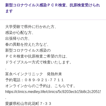
新型コロナウイルス感染ＰＣＲ検査、抗原検査受けられ
ます
大学受験で県外に行かれた方、
感染が心配な方、
出張帰りの方、
春の異動を控えた方など、
新型コロナウイルス感染の
ＰＣＲ検査や抗原検査ご希望の方は、
ドライブスルー方式で検査いたします。
.
富永ペインクリニック 発熱外来
予約電話：０８９-９２１-７７１１
オンラインからのご予約は、こちらです。
https://clinics.medley.life/clinics/5c9203ecb15b8c2c205151
.
愛媛県松山市此花町７-３３