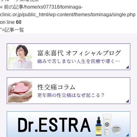
« 前の記事
/home/xs077318/tominaga-
clinic.or.jp/public_html/wp-content/themes/tominaga/single.php
on line
60
">
記事一覧