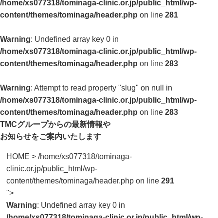
/home/xs077318/tominaga-clinic.or.jp/public_html/wp-
content/themes/tominaga/header.php
on line
281
Warning
: Undefined array key 0 in
/home/xs077318/tominaga-clinic.or.jp/public_html/wp-
content/themes/tominaga/header.php
on line
283
Warning
: Attempt to read property "slug" on null in
/home/xs077318/tominaga-clinic.or.jp/public_html/wp-
content/themes/tominaga/header.php
on line
283
TMCグループからの最新情報や
お知らせをご案内いたします
HOME
>
/home/xs077318/tominaga-
clinic.or.jp/public_html/wp-
content/themes/tominaga/header.php on line
291
">
Warning
: Undefined array key 0 in
/home/xs077318/tominaga-clinic.or.jp/public_html/wp-