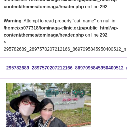
content/themes/tominaga/header.php
on line
292
Warning
: Attempt to read property "cat_name" on null in
/home/xs077318/tominaga-clinic.or.jp/public_html/wp-
content/themes/tominaga/header.php
on line
292
>
295782689_2897570207212166_8697095845950400512_n
295782689_2897570207212166_8697095845950400512_