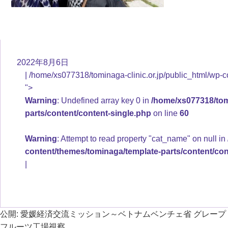
2022年8月6日
/home/xs077318/tominaga-clinic.or.jp/public_html/wp-c
">
Warning
: Undefined array key 0 in
/home/xs077318/tomi
parts/content/content-single.php
on line
60
Warning
: Attempt to read property "cat_name" on null in
content/themes/tominaga/template-parts/content/con
公開:
愛媛経済交流ミッション～ベトナムベンチェ省 グレープ
フルーツ工場視察