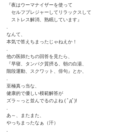
『夜はウーマナイザーを使って
セルフプレジャーしてリラックスして
ストレス解消、熟眠しています』
.
なんて、
本気で答えちまったじゃねえか！
.
他の医師たちの回答を見たら、
『早寝、タンパク質摂る、朝の白湯、
階段運動、スクワット、俳句』とか、
.
至極真っ当な、
健康的で優しい模範解答が
ズラ～っと並んでるのよね ( ﾟдﾟ)!
.
あ～、またまた、
やっちまったなぁ（汗）
.