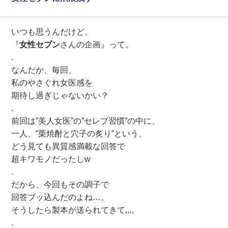
いつも思うんだけど、
『
女性セブン
さんの企画』って。
.
なんだか、毎回、
私のやさぐれ女医感を
期待し過ぎじゃないかい？
.
前回は”美人女医”の”セレブ習慣”の中に、
一人、”栗焼酎と穴子の炙り”という、
どう見ても異質感満載な回答で
超キワモノだったしw
.
だから、今回もその調子で
回答ブッ込んだのよね…。
そうしたら製本が送られてきて,,,。
.