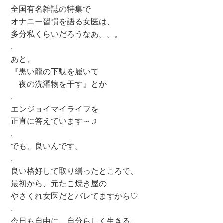
全国有名雑誌の特集で
オナニー習慣を語る女医は、
多分私くらいだろうなあ。。。
.
あと、
『黒い龍の下駄を履いて
夜の洗濯物を干す』とか
.
エンジョイマイライフを
正直に答えています～♫
.
でも、良いんです。
.
良い格好して取り繕ったところで、
最初から、元たこ焼き屋の
やさくれ女医だとバレてますから♡
.
今日も自由に、自分らしく生きる。