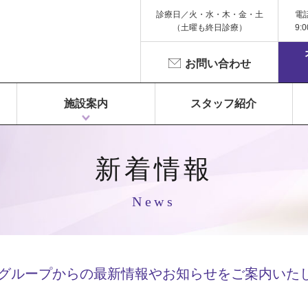
診療日／火・水・木・金・土
電
（土曜も終日診療）
9:
お問い合わせ
施設案内
スタッフ紹介
1F 富永ペインクリニック
2F 鍼灸院 Libra（リベラ）
3F Dr.Gym（メディカルフィットネス）
新着情報
News
Cグループからの最新情報や
お知らせをご案内いた