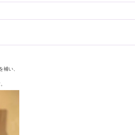
を補い、
す。