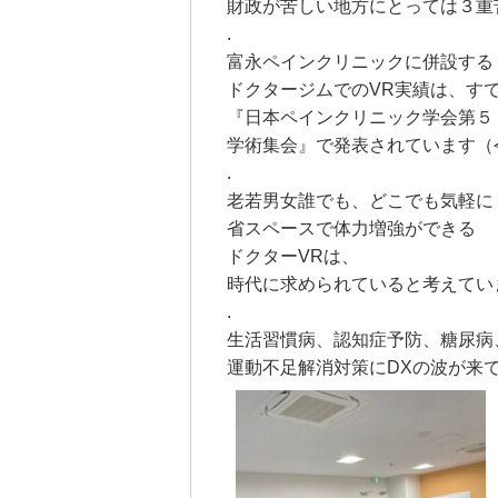
財政が苦しい地方にとっては３重
.
富永ペインクリニックに併設する
ドクタージムでのVR実績は、す
『日本ペインクリニック学会第５
学術集会』で発表されています（
.
老若男女誰でも、どこでも気軽に
省スペースで体力増強ができる
ドクターVRは、
時代に求められていると考えてい
.
生活習慣病、認知症予防、糖尿病
運動不足解消対策にDXの波が来