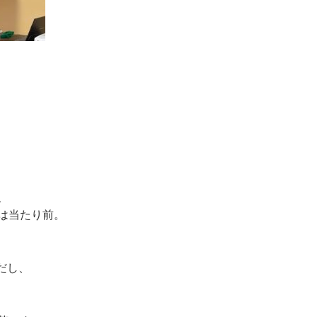
、
は当たり前。
だし、