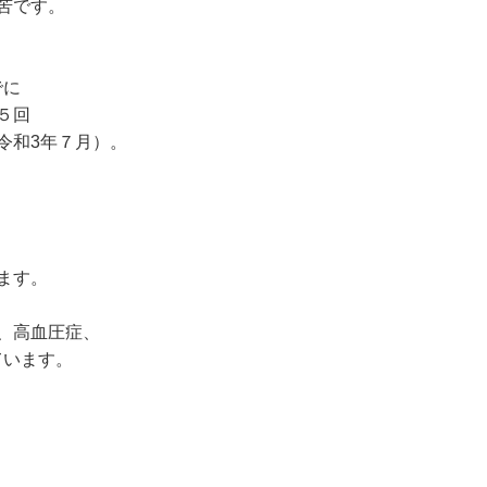
苦です。
でに
５回
令和3年７月）。
ます。
、高血圧症、
ています。