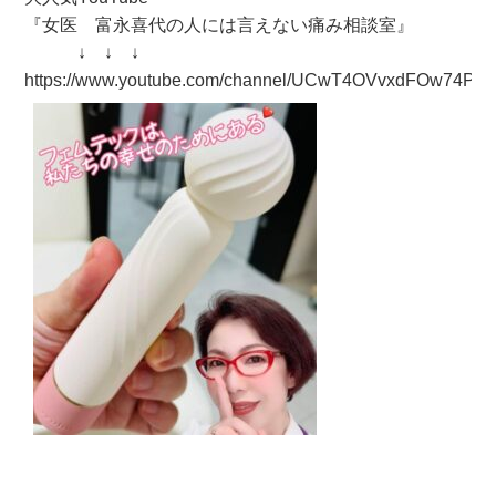
『女医 富永喜代の人には言えない痛み相談室』
↓ ↓ ↓
https://www.youtube.com/channel/UCwT4OVvxdFOw74Pin