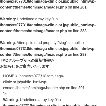
/home/xs077318/tominaga-clinic.or.jp/public_html/wp-
content/themes/tominaga/header.php
on line
281
Warning
: Undefined array key 0 in
/home/xs077318/tominaga-clinic.or.jp/public_html/wp-
content/themes/tominaga/header.php
on line
283
Warning
: Attempt to read property "slug" on null in
/home/xs077318/tominaga-clinic.or.jp/public_html/wp-
content/themes/tominaga/header.php
on line
283
TMCグループからの最新情報や
お知らせをご案内いたします
HOME
>
/home/xs077318/tominaga-
clinic.or.jp/public_html/wp-
content/themes/tominaga/header.php on line
291
">
Warning
: Undefined array key 0 in
/home/xs077318/tominaga-clinic.or.jp/public_html/wp-