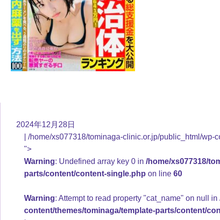
2024年12月28日
/home/xs077318/tominaga-clinic.or.jp/public_html/wp-c
">
Warning
: Undefined array key 0 in
/home/xs077318/tomi
parts/content/content-single.php
on line
60
Warning
: Attempt to read property "cat_name" on null in
content/themes/tominaga/template-parts/content/con