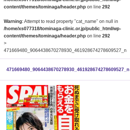
content/themes/tominaga/header.php
on line
292
Warning
: Attempt to read property "cat_name" on null in
/home/xs077318/tominaga-clinic.or.jp/public_html/wp-
content/themes/tominaga/header.php
on line
292
>
471669480_9064438670278930_461928674278609527_n
471669480_9064438670278930_461928674278609527_n