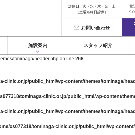
診療日／火・水・木・金・土
電
（土曜も終日診療）
9:
お問い合わせ
施設案内
スタッフ紹介
themes/tominaga/header.php on line
268
1F 富永ペインクリニック
2F 鍼灸院 Libra（リベラ）
3F Dr.Gym（メディカルフィットネス）
-clinic.or.jp/public_html/wp-content/themes/tominaga/hea
s077318/tominaga-clinic.or.jp/public_html/wp-content/the
-clinic.or.jp/public_html/wp-content/themes/tominaga/hea
ome/xs077318/tominaga-clinic.or.jp/public_html/wp-conten