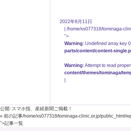
2022年8月11日
/home/xs077318/tominaga-clinic
">
Warning
: Undefined array key 0
parts/content/content-single.
Warning
: Attempt to read prope
content/themes/tominaga/temp
公開:
スマホ指、産経新聞ご掲載！
« 前の記事
/home/xs077318/tominaga-clinic.or.jp/public_html/w
">
記事一覧