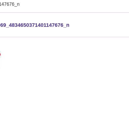
147676_n
069_4834650371401147676_n