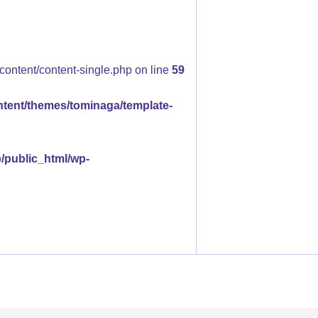
content/content-single.php on line
59
ntent/themes/tominaga/template-
p/public_html/wp-