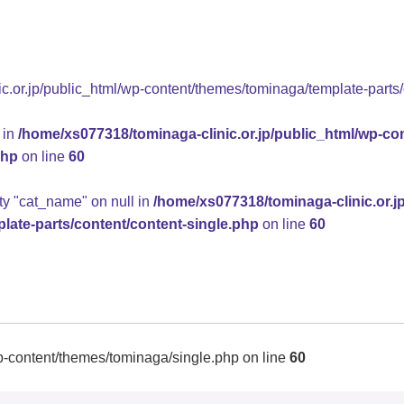
.or.jp/public_html/wp-content/themes/tominaga/template-parts/
 in
/home/xs077318/tominaga-clinic.or.jp/public_html/wp-co
php
on line
60
rty "cat_name" on null in
/home/xs077318/tominaga-clinic.or.j
late-parts/content/content-single.php
on line
60
p-content/themes/tominaga/single.php on line
60