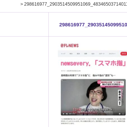
>
298616977_2903514509951069_4834650371401
298616977_2903514509951