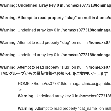
Warning
: Undefined array key 0 in
/home/xs077318/tominaga
Warning
: Attempt to read property "slug" on null in
/home/x
Warning
: Undefined array key 0 in
/home/xs077318/tominaga-c
Warning
: Attempt to read property "slug" on null in
/home/xs077
Warning
: Undefined array key 0 in
/home/xs077318/tominaga-c
Warning
: Attempt to read property "slug" on null in
/home/xs077
TMCグループからの最新情報や
お知らせをご案内いたします
HOME
>
/home/xs077318/tominaga-clinic.or.jp/publ
">
Warning
: Undefined array key 0 in
/home/xs077318/t
Warning
: Attempt to read property "cat_name" on nul