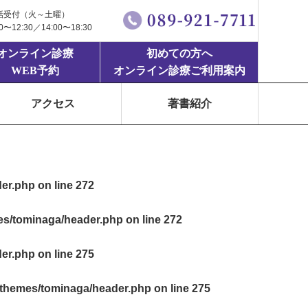
話受付（火～土曜）
00〜12:30／14:00〜18:30
オンライン診療
初めての方へ
WEB予約
オンライン診療ご利用案内
アクセス
著書紹介
der.php
on line
272
mes/tominaga/header.php
on line
272
der.php
on line
275
t/themes/tominaga/header.php
on line
275