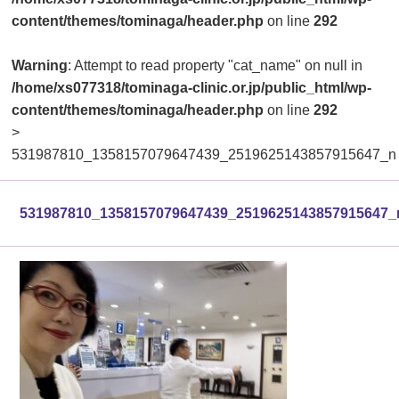
content/themes/tominaga/header.php
on line
292
Warning
: Attempt to read property "cat_name" on null in
/home/xs077318/tominaga-clinic.or.jp/public_html/wp-
content/themes/tominaga/header.php
on line
292
>
531987810_1358157079647439_2519625143857915647_n
531987810_1358157079647439_2519625143857915647_