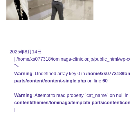
2025年8月14日
/home/xs077318/tominaga-clinic.or.jp/public_html/wp-c
">
Warning
: Undefined array key 0 in
/home/xs077318/tomi
parts/content/content-single.php
on line
60
Warning
: Attempt to read property "cat_name" on null in
content/themes/tominaga/template-parts/content/con