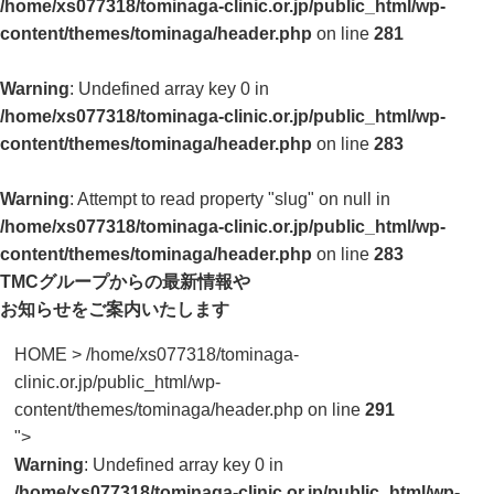
/home/xs077318/tominaga-clinic.or.jp/public_html/wp-
content/themes/tominaga/header.php
on line
281
Warning
: Undefined array key 0 in
/home/xs077318/tominaga-clinic.or.jp/public_html/wp-
content/themes/tominaga/header.php
on line
283
Warning
: Attempt to read property "slug" on null in
/home/xs077318/tominaga-clinic.or.jp/public_html/wp-
content/themes/tominaga/header.php
on line
283
TMCグループからの最新情報や
お知らせをご案内いたします
HOME
>
/home/xs077318/tominaga-
clinic.or.jp/public_html/wp-
content/themes/tominaga/header.php on line
291
">
Warning
: Undefined array key 0 in
/home/xs077318/tominaga-clinic.or.jp/public_html/wp-