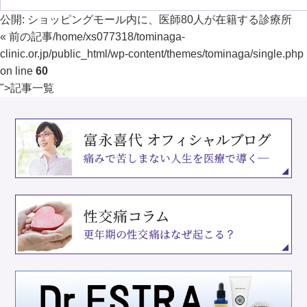
公開:
ショッピングモール内に、医師80人が在籍する診療所
« 前の記事
/home/xs077318/tominaga-
clinic.or.jp/public_html/wp-content/themes/tominaga/single.php
on line
60
">
記事一覧