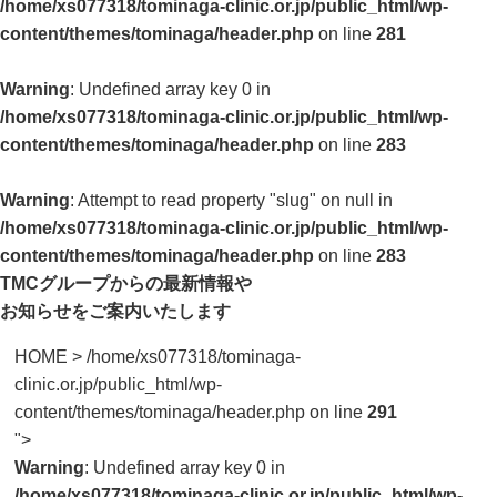
/home/xs077318/tominaga-clinic.or.jp/public_html/wp-
content/themes/tominaga/header.php
on line
281
Warning
: Undefined array key 0 in
/home/xs077318/tominaga-clinic.or.jp/public_html/wp-
content/themes/tominaga/header.php
on line
283
Warning
: Attempt to read property "slug" on null in
/home/xs077318/tominaga-clinic.or.jp/public_html/wp-
content/themes/tominaga/header.php
on line
283
TMCグループからの最新情報や
お知らせをご案内いたします
HOME
>
/home/xs077318/tominaga-
clinic.or.jp/public_html/wp-
content/themes/tominaga/header.php on line
291
">
Warning
: Undefined array key 0 in
/home/xs077318/tominaga-clinic.or.jp/public_html/wp-