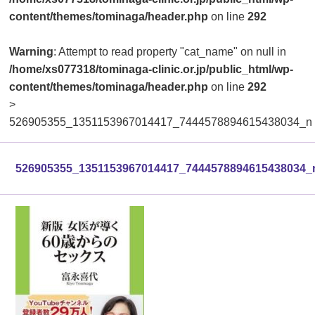
content/themes/tominaga/header.php
on line
292
Warning
: Attempt to read property "cat_name" on null in
/home/xs077318/tominaga-clinic.or.jp/public_html/wp-
content/themes/tominaga/header.php
on line
292
>
526905355_1351153967014417_7444578894615438034_n
526905355_1351153967014417_7444578894615438034_