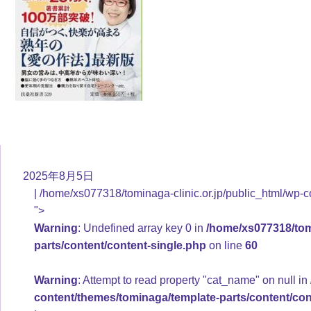
2025年8月5日
/home/xs077318/tominaga-clinic.or.jp/public_html/wp-c
">
Warning
: Undefined array key 0 in
/home/xs077318/tomi
parts/content/content-single.php
on line
60
Warning
: Attempt to read property "cat_name" on null in
content/themes/tominaga/template-parts/content/con