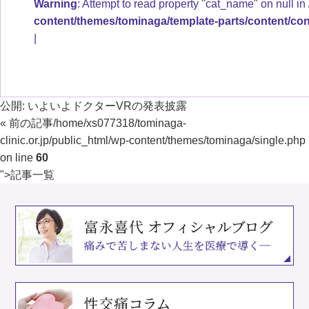
Warning
: Attempt to read property "cat_name" on null in
content/themes/tominaga/template-parts/content/con
公開:
いよいよドクターVRの発表披露
« 前の記事
/home/xs077318/tominaga-
clinic.or.jp/public_html/wp-content/themes/tominaga/single.php
on line
60
">
記事一覧