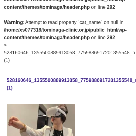
content/themes/tominaga/header.php
on line
292
Warning
: Attempt to read property "cat_name" on null in
/home/xs077318/tominaga-clinic.or.jp/public_html/wp-
content/themes/tominaga/header.php
on line
292
>
528160646_1355500889913058_7759886917201355548_n
(1)
528160646_1355500889913058_7759886917201355548_
(1)