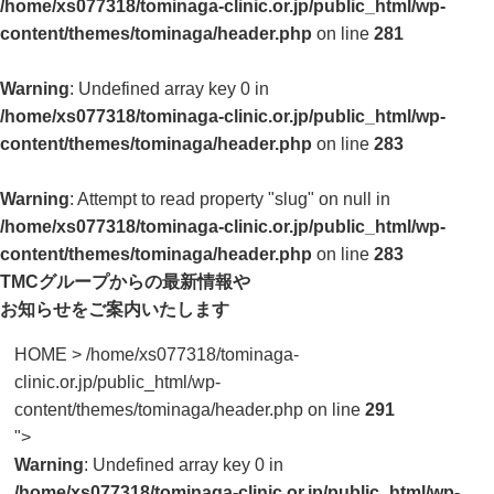
/home/xs077318/tominaga-clinic.or.jp/public_html/wp-
content/themes/tominaga/header.php
on line
281
Warning
: Undefined array key 0 in
/home/xs077318/tominaga-clinic.or.jp/public_html/wp-
content/themes/tominaga/header.php
on line
283
Warning
: Attempt to read property "slug" on null in
/home/xs077318/tominaga-clinic.or.jp/public_html/wp-
content/themes/tominaga/header.php
on line
283
TMCグループからの最新情報や
お知らせをご案内いたします
HOME
>
/home/xs077318/tominaga-
clinic.or.jp/public_html/wp-
content/themes/tominaga/header.php on line
291
">
Warning
: Undefined array key 0 in
/home/xs077318/tominaga-clinic.or.jp/public_html/wp-