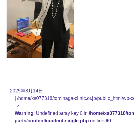
2025年8月14日
/home/xs077318/tominaga-clinic.or.jp/public_html/wp-c
">
Warning
: Undefined array key 0 in
/home/xs077318/tomi
parts/content/content-single.php
on line
60