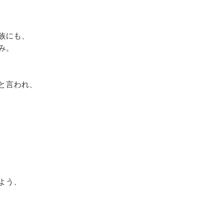
族にも、
み。
と言われ、
よう、