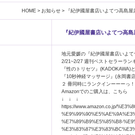
HOME
>
お知らせ
>
『紀伊國屋書店いよてつ高島屋
『紀伊國屋書店いよてつ高島
地元愛媛の『紀伊國屋書店いよて
2/21~2/27 週刊ベストセラーラ
『性のトリセツ』(KADOKAWA)
『10秒神経マッサージ』(永岡書
２ 冊同時にランクインーーーっ
Amazonでのご購入は、こちら
↓ ↓ ↓
https://www.amazon.co.jp/%E3%
%E9%99%90%E5%AE%9A%E3
%E7%89%B9%E5%85%B8-%E9
%E3%83%87%E3%83%BC%E3%82