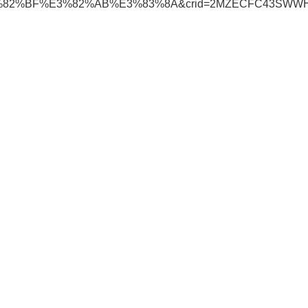
%82%BF%E3%82%AB%E3%83%8A&crid=2MZECFC43SWWH&