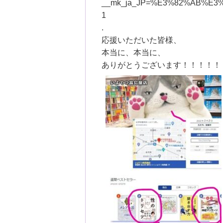
__mk_ja_JP=%E3%82%AB%E3
1
.
応援いただいた皆様、
本当に、本当に、
ありがとうございます！！！！！