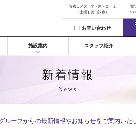
診療日／火・水・木・金・土
電
（土曜も終日診療）
9:
お問い合わせ
施設案内
スタッフ紹介
1F 富永ペインクリニック
2F 鍼灸院 Libra（リベラ）
3F Dr.Gym（メディカルフィットネス）
新着情報
News
Cグループからの最新情報や
お知らせをご案内いた