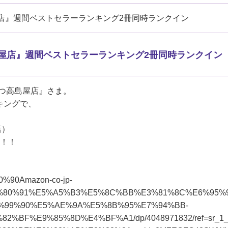
店』週間ベストセラーランキング2冊同時ランクイン
屋店』週間ベストセラーランキング2冊同時ランクイン
つ高島屋店』さま。
ンキングで、
と
店）
！！！
80%90Amazon-co-jp-
%80%91%E5%A5%B3%E5%8C%BB%E3%81%8C%E6%95%9
%99%90%E5%AE%9A%E5%8B%95%E7%94%BB-
%BF%E9%85%8D%E4%BF%A1/dp/4048971832/ref=sr_1_