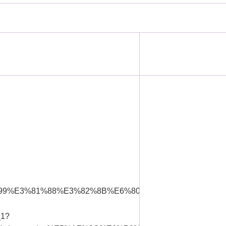
9%E3%81%88%E3%82%8B%E6%80%A7%E3%81%AE%E3
1?