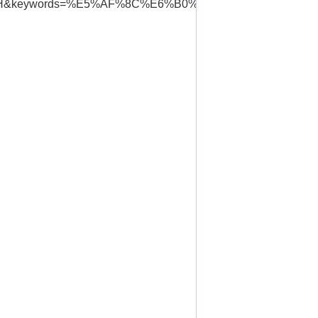
keywords=%E5%AF%8C%E6%B0%B8%E5%96%9C%E4%BB%A