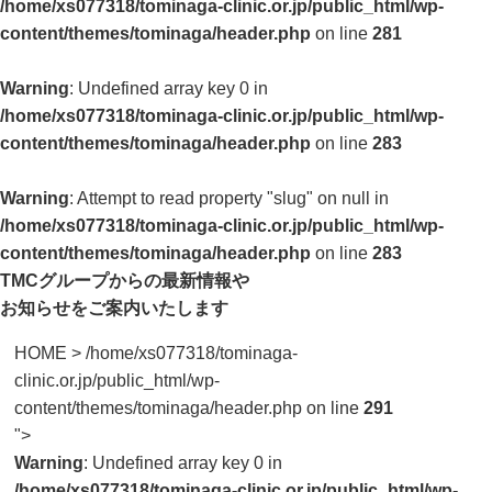
/home/xs077318/tominaga-clinic.or.jp/public_html/wp-
content/themes/tominaga/header.php
on line
281
Warning
: Undefined array key 0 in
/home/xs077318/tominaga-clinic.or.jp/public_html/wp-
content/themes/tominaga/header.php
on line
283
Warning
: Attempt to read property "slug" on null in
/home/xs077318/tominaga-clinic.or.jp/public_html/wp-
content/themes/tominaga/header.php
on line
283
TMCグループからの最新情報や
お知らせをご案内いたします
HOME
>
/home/xs077318/tominaga-
clinic.or.jp/public_html/wp-
content/themes/tominaga/header.php on line
291
">
Warning
: Undefined array key 0 in
/home/xs077318/tominaga-clinic.or.jp/public_html/wp-