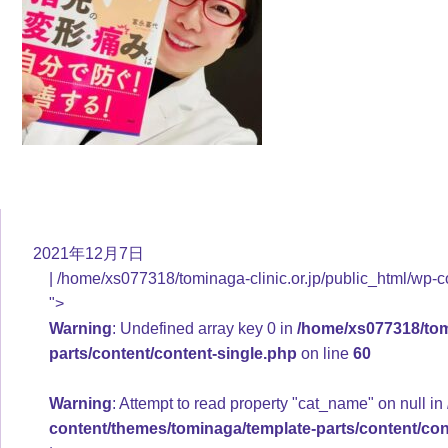
2021年12月7日
/home/xs077318/tominaga-clinic.or.jp/public_html/wp-c
">
Warning
: Undefined array key 0 in
/home/xs077318/tomi
parts/content/content-single.php
on line
60
Warning
: Attempt to read property "cat_name" on null in
content/themes/tominaga/template-parts/content/con