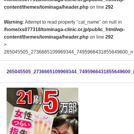
content/themes/tominaga/header.php
on line
292
Warning
: Attempt to read property "cat_name" on null in
/home/xs077318/tominaga-clinic.or.jp/public_html/wp-
content/themes/tominaga/header.php
on line
292
>
265045505_2736665109969344_7495966431855649600_n
265045505_2736665109969344_7495966431855649600_